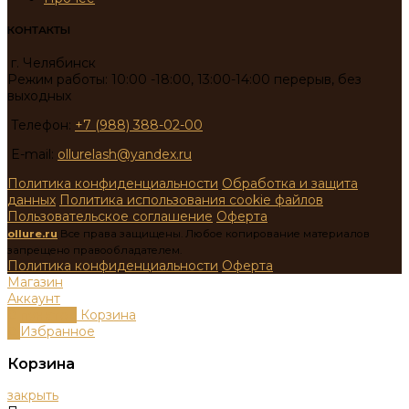
КОНТАКТЫ
г. Челябинск
Режим работы: 10:00 -18:00, 13:00-14:00 перерыв, без
выходных
Телефон:
+7 (988) 388-02-00
E-mail:
ollurelash@yandex.ru
Политика конфиденциальности
Обработка и защита
данных
Политика использования cookie файлов
Пользовательское соглашение
Оферта
ollure.ru
Все права защищены. Любое копирование материалов
запрещено правообладателем.
Политика конфиденциальности
Оферта
Магазин
Аккаунт
0
пунктов
Корзина
0
Избранное
Корзина
закрыть