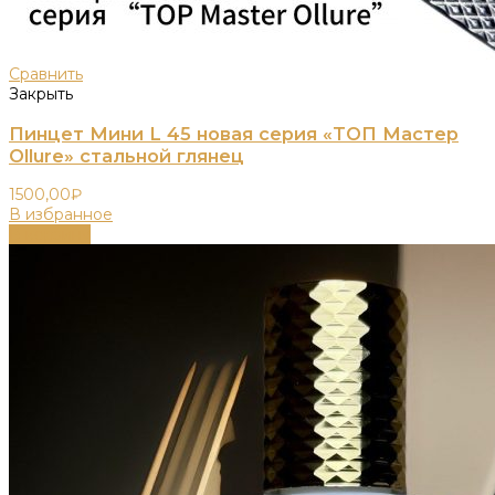
Сравнить
Закрыть
Пинцет Мини L 45 новая серия «ТОП Мастер
Ollure» стальной глянец
1500,00
₽
В избранное
В корзину