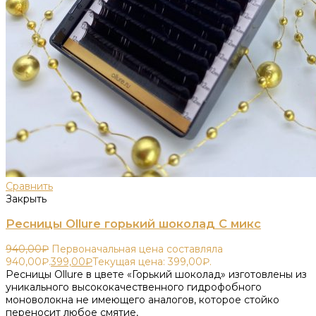
Сравнить
Закрыть
Ресницы Ollure горький шоколад C микс
940,00
₽
Первоначальная цена составляла
940,00₽.
399,00
₽
Текущая цена: 399,00₽.
Ресницы Ollure в цвете «Горький шоколад» изготовлены из
уникального высококачественного гидрофобного
моноволокна не имеющего аналогов, которое стойко
переносит любое смятие,