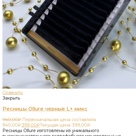
Сравнить
Закрыть
Ресницы Ollure черные L+ микс
940,00
₽
Первоначальная цена составляла
940,00₽.
399,00
₽
Текущая цена: 399,00₽.
Ресницы Ollure изготовлены из уникального
высококачественного гидрофобного моноволокна не