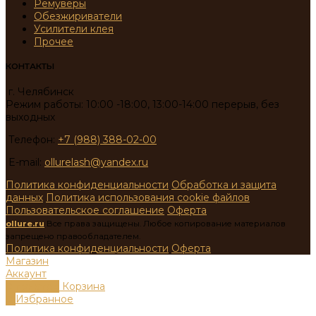
Ремуверы
Обезжириватели
Усилители клея
Прочее
КОНТАКТЫ
г. Челябинск
Режим работы: 10:00 -18:00, 13:00-14:00 перерыв, без
выходных
Телефон:
+7 (988) 388-02-00
E-mail:
ollurelash@yandex.ru
Политика конфиденциальности
Обработка и защита
данных
Политика использования cookie файлов
Пользовательское соглашение
Оферта
ollure.ru
Все права защищены. Любое копирование материалов
запрещено правообладателем.
Политика конфиденциальности
Оферта
Магазин
Аккаунт
0
пунктов
Корзина
0
Избранное