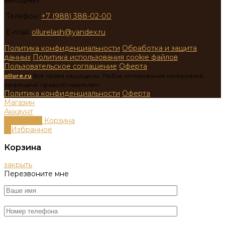
Телефон:
+7 (988) 388-02-00
E-mail:
ollurelash@yandex.ru
Политика конфиденциальности
Обработка и защита
данных
Политика использования cookie файлов
Пользовательское соглашение
Оферта
ollure.ru
Все права защищены. Любое копирование материалов
запрещено правообладателем.
Политика конфиденциальности
Оферта
Магазин
Аккаунт
0
пунктов
Корзина
0
Избранное
Корзина
закрыть
Перезвоните мне