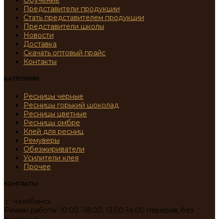
Обучение
Представители продукции
Стать представителем продукции
Представители школы
Новости
Доставка
Скачать оптовый прайс
Контакты
КАТЕГОРИИ
Ресницы черные
Ресницы горький шоколад
Ресницы цветные
Ресницы омбре
Клей для ресниц
Ремуверы
Обезжириватели
Усилители клея
Прочее
КОНТАКТЫ
г. Челябинск
Режим работы: 10:00 -18:00, 13:00-14:00 перерыв, без
выходных