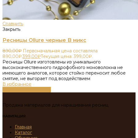
Сравнить
Закрыть
Ресницы Ollure черные B микс
890,00
₽
Первоначальная цена составляла
890,00₽.
399,00
₽
Текущая цена: 399,00₽.
Ресницы Ollure изготовлены из уникального
высококачественного гидрофобного моноволокна не
имеющего аналогов, которое стойко переносит любое
смятие, не выгорает под воздействием
В избранное
Выберите параметры
Продажа материалов для наращивания ресниц
НАВИГАЦИЯ
Главная
Каталог