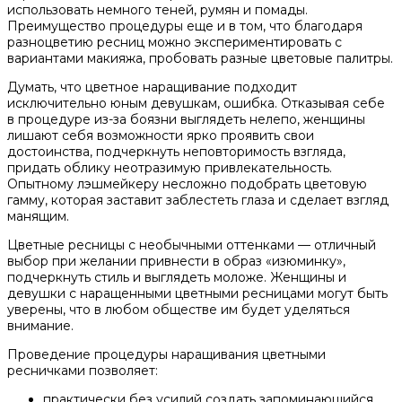
использовать немного теней, румян и помады.
Преимущество процедуры еще и в том, что благодаря
разноцветию ресниц можно экспериментировать с
вариантами макияжа, пробовать разные цветовые палитры.
Думать, что цветное наращивание подходит
исключительно юным девушкам, ошибка. Отказывая себе
в процедуре из-за боязни выглядеть нелепо, женщины
лишают себя возможности ярко проявить свои
достоинства, подчеркнуть неповторимость взгляда,
придать облику неотразимую привлекательность.
Опытному лэшмейкеру несложно подобрать цветовую
гамму, которая заставит заблестеть глаза и сделает взгляд
манящим.
Цветные ресницы с необычными оттенками — отличный
выбор при желании привнести в образ «изюминку»,
подчеркнуть стиль и выглядеть моложе. Женщины и
девушки с наращенными цветными ресницами могут быть
уверены, что в любом обществе им будет уделяться
внимание.
Проведение процедуры наращивания цветными
ресничками позволяет:
практически без усилий создать запоминающийся