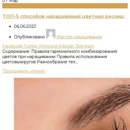
07
Мар
Информация
ТОП-5 способов наращивания цветных ресниц
06.06.2022
Опубликовано
Мастер наращивания
Facebook
Twitter
Pinterest
linkedin
Telegram
Содержание: Правила гармоничного комбинирования
цветов при наращивании Правила использования
цветовыхкругов Разнообразие тех...
Продолжить чтение