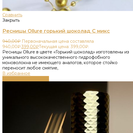
Сравнить
Закрыть
Ресницы Ollure горький шоколад C микс
940,00
₽
Первоначальная цена составляла
940,00₽.
399,00
₽
Текущая цена: 399,00₽.
Ресницы Ollure в цвете «Горький шоколад» изготовлены из
уникального высококачественного гидрофобного
моноволокна не имеющего аналогов, которое стойко
переносит любое смятие,
В избранное
Выберите параметры