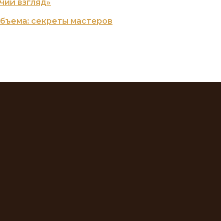
чий взгляд»
объема: секреты мастеров