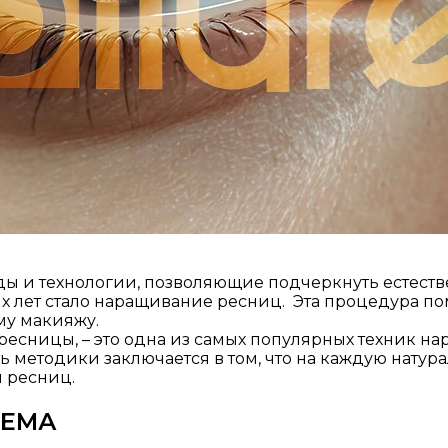
ды и технологии, позволяющие подчеркнуть естест
 лет стало наращивание ресниц.​ Эта процедура по
у макияжу.​
ресницы, – это одна из самых популярных техник н
уть методики заключается в том, что на каждую нат
ресниц.​
ЪЕМА