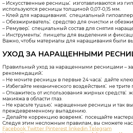
– Искусственные ресницы⁚ изготавливаются из ги
используются ресницы толщиной 0,07-0,15 мм.​
– Клей для наращивания⁚ специальный гипоалле
– Обезжириватель⁚ средство для очистки и обезж
– Ремувер⁚ специальный состав для снятия нараще
– Инструменты⁚ пинцеты для выделения и фиксаци
Важно, чтобы материалы для наращивания были вы
УХОД ЗА НАРАЩЕННЫМИ РЕСНИ
Правильный уход за наращенными ресницами – зал
рекомендаций⁚
– Не мочите ресницы в первые 24 часа⁚ дайте клею
– Избегайте механического воздействия⁚ не трите 
– Откажитесь от использования жирных средств⁚ ж
макияжа в области глаз.
– Не красьте тушью⁚ наращенные ресницы и так в
преждевременному выпадению.​
– Делайте коррекцию вовремя⁚ посещайте мастера
Следуя этим несложным правилам, вы сможете н
Facebook
Twitter
Pinterest
linkedin
Telegram