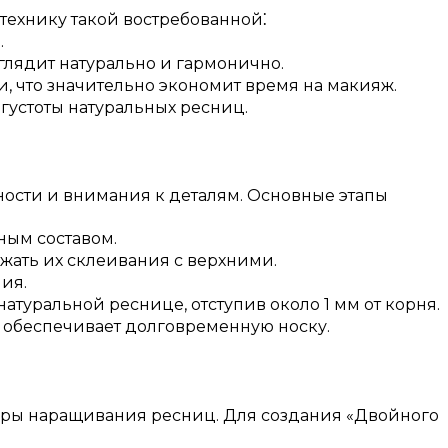
технику такой востребованной⁚
.
лядит натурально и гармонично.​
 что значительно экономит время на макияж.
густоты натуральных ресниц.​
ости и внимания к деталям.​ Основные этапы
ым составом.​
ать их склеивания с верхними.​
я.​
туральной реснице, отступив около 1 мм от корня.​
й обеспечивает долговременную носку.​
дуры наращивания ресниц. Для создания «Двойного