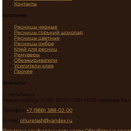
Контакты
КАТЕГОРИИ
Ресницы черные
Ресницы горький шоколад
Ресницы цветные
Ресницы омбре
Клей для ресниц
Ремуверы
Обезжириватели
Усилители клея
Прочее
КОНТАКТЫ
г. Челябинск
Режим работы: 10:00 -18:00, 13:00-14:00 перерыв, бе
Телефон:
+7 (988) 388-02-00
E-mail:
ollurelash@yandex.ru
Политика конфиденциальности
Обработка и защи