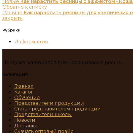
Новые
Как нарастить ресницы с эффектом «Коша
Обратно к списку
Раньше
Как нарастить ресницы для увеличения 
закрыть
Рубрики
Информация
Продажа материалов для наращивания ресниц
НАВИГАЦИЯ
Главная
Каталог
Обучение
Представители продукции
Стать представителем продукции
Представители школы
Новости
Доставка
Скачать оптовый прайс