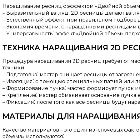
Наращивание ресниц с эффектом «Двойной объем» 
– Выразительный взгляд⁚ 2D ресницы делают взгляд
– Естественный эффект⁚ при правильном подборе д
– Экономия времени⁚ с наращенными ресницами вы
– Универсальность⁚ эффект «Двойной объем» подход
ТЕХНИКА НАРАЩИВАНИЯ 2D РЕ
Процедура наращивания 2D ресниц требует от мас
техники⁚
– Подготовка⁚ мастер очищает ресницы от загрязне
– Изоляция⁚ с помощью специальных патчей или ле
– Формирование пучка⁚ мастер формирует пучок из 
– Крепление⁚ мастер обмакивает основание пучка в
– Фиксация⁚ после того как все ресницы будут нар
МАТЕРИАЛЫ ДЛЯ НАРАЩИВАНИЯ
Качество материалов – это один из ключевых факт
объема» используются⁚