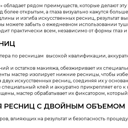
обладает рядом преимуществ, которые делают эту 
 более открытым, а глаза визуально кажутся больше
лины и изгиба искусственных ресниц, результат выг
 можете забыть о ежедневном использовании туши,
ит практически всем, независимо от формы глаз и 
СНИЦ
тера по ресницам высокой квалификации, аккуратн
ний и остатков макияжа, обезжиривает их специальн
нты мастер изолирует нижние ресницы, чтобы избеж
двух искусственных ресниц, соединяя их у основани
 специальный клей и аккуратно прикрепляет его к на
ащены, мастер обрабатывает их фиксатором, которы
 РЕСНИЦ С ДВОЙНЫМ ОБЪЕМОМ
оров, влияющих на результат и безопасность проце