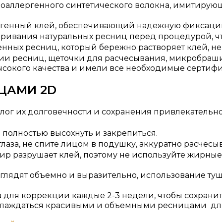
поаллергенного синтетического волокна, имитирующ
ргенный клей, обеспечивающий надежную фиксацию
иривания натуральных ресниц перед процедурой, чт
нных ресниц, который бережно растворяет клей, не
и ресниц, щеточки для расчесывания, микробраши 
сокого качества и имели все необходимые сертифи
ЦАМИ 2D
ог их долговечности и сохранения привлекательно
 полностью высохнуть и закрепиться.​
глаза, не спите лицом в подушку, аккуратно расчес
ир разрушает клей, поэтому не используйте жирные
ыглядят объемно и выразительно, использование ту
 для коррекции каждые 2-3 недели, чтобы сохранит
аслаждаться красивыми и объемными ресницами дл